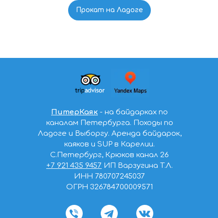
Прокат на Ладоге
ПитерКаяк
- на байдарках по
каналам Петербурга. Походы по
Ладоге и Выборгу. Аренда байдарок,
каяков и SUP в Карелии.
С.Петербург, Крюков канал 26
+7 921 435 9457
ИП Варзугина Т.Л.
ИНН 780707245037
ОГРН 326784700009571