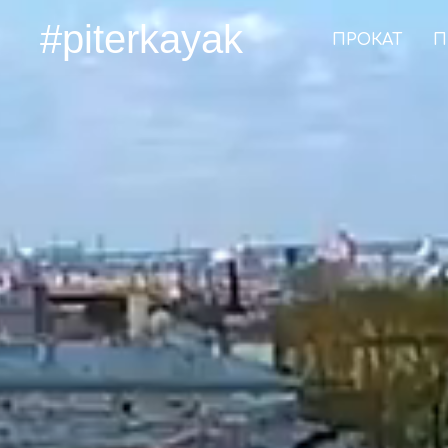
#piterkayak
ПРОКАТ
П