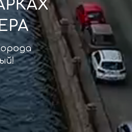
АРКАХ
ЕРА
города
ый!