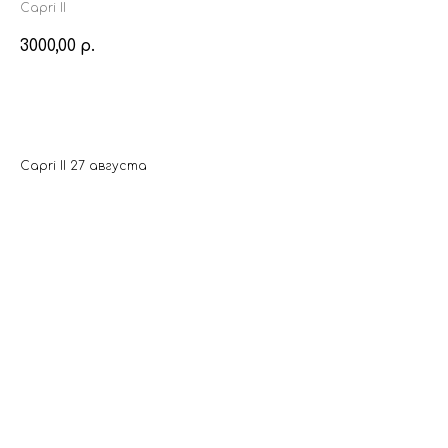
Capri II
3000,00
р.
BUY NOW
Capri II 27 августа